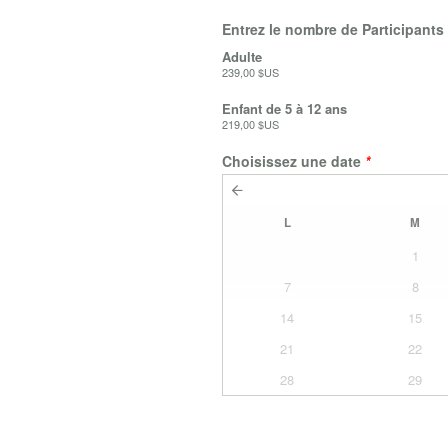
Entrez le nombre de Participants
Adulte
239,00 $US
Enfant de 5 à 12 ans
219,00 $US
Choisissez une date
*
L
M
1
7
8
14
15
21
22
28
29